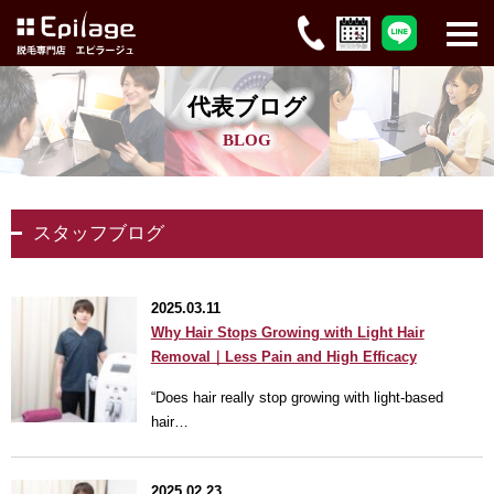
代表ブログ
BLOG
スタッフブログ
2025.03.11
Why Hair Stops Growing with Light Hair
Removal｜Less Pain and High Efficacy
“Does hair really stop growing with light-based
hair…
2025.02.23