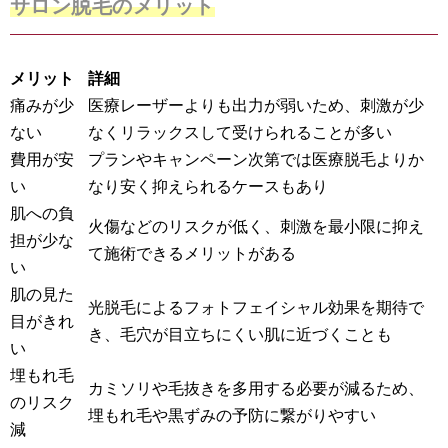
サロン脱毛のメリット
メリット
詳細
痛みが少
医療レーザーよりも出力が弱いため、刺激が少
ない
なくリラックスして受けられることが多い
費用が安
プランやキャンペーン次第では医療脱毛よりか
い
なり安く抑えられるケースもあり
肌への負
火傷などのリスクが低く、刺激を最小限に抑え
担が少な
て施術できるメリットがある
い
肌の見た
光脱毛によるフォトフェイシャル効果を期待で
目がきれ
き、毛穴が目立ちにくい肌に近づくことも
い
埋もれ毛
カミソリや毛抜きを多用する必要が減るため、
のリスク
埋もれ毛や黒ずみの予防に繋がりやすい
減