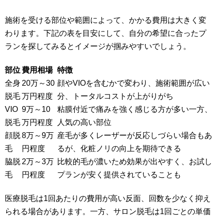
施術を受ける部位や範囲によって、かかる費用は大きく変
わります。下記の表を目安にして、自分の希望に合ったプ
ランを探してみるとイメージが掴みやすいでしょう。
部位
費用相場
特徴
全身
20万～30
顔やVIOを含むかで変わり、施術範囲が広い
脱毛
万円程度
分、トータルコストが上がりがち
VIO
9万～10
粘膜付近で痛みを強く感じる方が多い一方、
脱毛
万円程度
人気の高い部位
顔脱
8万～9万
産毛が多くレーザーが反応しづらい場合もあ
毛
円程度
るが、化粧ノリの向上を期待できる
脇脱
2万～3万
比較的毛が濃いため効果が出やすく、お試し
毛
円程度
プランが安く提供されていることも
医療脱毛は1回あたりの費用が高い反面、回数を少なく抑え
られる場合があります。一方、サロン脱毛は1回ごとの単価