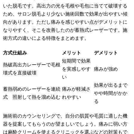
いた脱毛です。高出力の光を毛根や毛包に当てて破壊する
ため、サロン脱毛より少ない施術回数で効果が出やすい傾
向があります。ただし痛みを感じやすい点がデメリットに
なりやすく、そこを改善したのが蓄熱式レーザーです。施
術方式の違いによる特徴をまとめます。
方式
仕組み
メリット
デメリット
短期間で効果
熱破
高出力レーザーで毛根
を実感しやす
痛みが強め
壊式
を直接破壊
い
効果が出るまで
蓄熱
弱めのレーザーを連続
痛みが軽減さ
やや時間がかか
式
照射して熱を溜め込む
れやすい
る
施術前のカウンセリングで、自分の肌質や毛質に適した機
器を提案してもらうのが望ましいでしょう。痛みに弱い方
は麻酔クリームを使えるクリニックを選ぶなどの対策もで