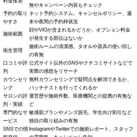
料金体系
無やキャンペーン内容もチェック
予約の取り
ネット予約システム、キャンセルポリシー、週
やすさ
末や夜間の予約枠状況
顔やVIOが含まれるかどうか、オプション料金
施術範囲
が発生する部位はないか
施術ルームの清潔感、タオルや器具の使い回し
衛生管理
の有無
口コミや評
公式サイト以外のSNSやクチコミサイトなどで
判
実際の感想をリサーチ
カウンセリ
無料カウンセリングで疑問点を解消できるか、
ング
パッチテストを行ってくれるか
サロンの評
運営歴や施術件数、医療機関との提携の有無な
判・実績
ど
専門的なサ
敏感肌プランやメンズ脱毛、学生向け割引など
ービス
独自の取り組みの有無
SNSでの情
InstagramやTwitterでの施術レポート、スタッフ