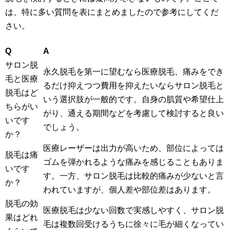
は、特に多い質問を表にまとめましたので参考にしてくだ
さい。
Q
A
サロン脱
永久脱毛を第一に望むなら医療脱毛、痛みをでき
毛と医療
るだけ抑えつつ費用を抑えたいならサロン脱毛と
脱毛はど
いう選択肢が一般的です。自身の肌質や希望仕上
ちらがい
がり、通える期間などを考慮して検討すると良い
いです
でしょう。
か？
医療レーザーは出力が高いため、部位によっては
脱毛は痛
ゴムを弾かれるような痛みを感じることもありま
いです
す。一方、サロン脱毛は比較的痛みが少ないと言
か？
われていますが、個人差や部位差はあります。
脱毛の効
医療脱毛は少ない回数で実感しやすく、サロン脱
果はどれ
毛は複数回受けるうちに徐々に毛が細くなってい