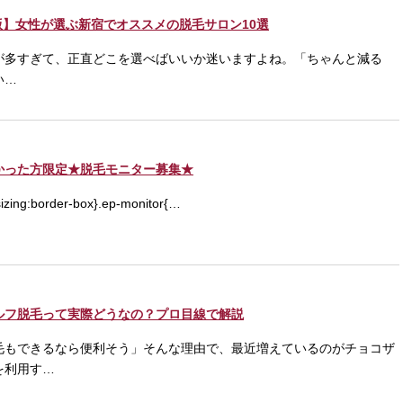
新版】女性が選ぶ新宿でオススメの脱毛サロン10選
が多すぎて、正直どこを選べばいいか迷いますよね。「ちゃんと減る
い…
かった方限定★脱毛モニター募集★
sizing:border-box}.ep-monitor{…
ルフ脱毛って実際どうなの？プロ目線で解説
毛もできるなら便利そう」そんな理由で、最近増えているのがチョコザ
を利用す…