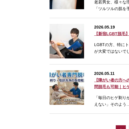
老若男女、様々な
「ツルツルの肌を
2026.05.19
【新宿LGBT脱
LGBTの方、特
が大変ではないで
2026.05.11
【障がい者の方へ
問脱毛も可能｜ヒゲ
「毎日のヒゲ剃り
えない」そのよう