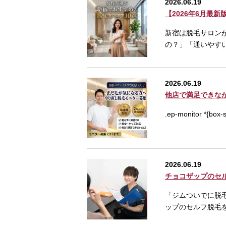
2026.06.19
【2026年6月最
新宿は脱毛サロン
の？」「通いやす
2026.06.19
他店で満足できな
.ep-monitor *{box-
2026.06.19
チョコザップのセ
「ジムついでに脱
ップのセルフ脱毛