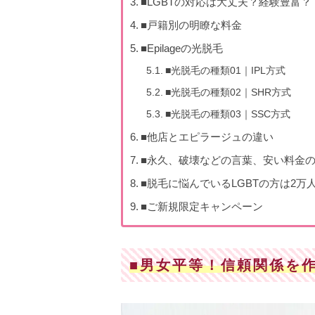
■LGBTの対応は大丈夫？経験豊富？
■戸籍別の明瞭な料金
■Epilageの光脱毛
■光脱毛の種類01｜IPL方式
■光脱毛の種類02｜SHR方式
■光脱毛の種類03｜SSC方式
■他店とエピラージュの違い
■永久、破壊などの言葉、安い料金
■脱毛に悩んでいるLGBTの方は2
■ご新規限定キャンペーン
■男女平等！信頼関係を