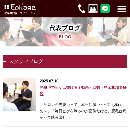
代表ブログ
BLOG
スタッフブログ
2025.07.16
光脱毛でヒゲは抜ける？効果・回数・料金相場を解
説
「サロンの光脱毛って、本当に濃いヒゲにも効く
の？」「毎日ヒゲを剃るのが面倒だけど、脱毛は痛
そうで踏み出せ…