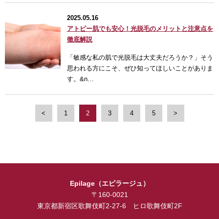
2025.05.16
アトピー肌でも安心！光脱毛のメリットと注意点を
徹底解説
「敏感な私の肌で光脱毛は大丈夫だろうか？」そう
思われる方にこそ、ぜひ知ってほしいことがありま
す。&n…
<
1
2
3
4
5
>
Epilage（エピラージュ）
〒160-0021
東京都新宿区歌舞伎町2-27-6 ヒロ歌舞伎町2F