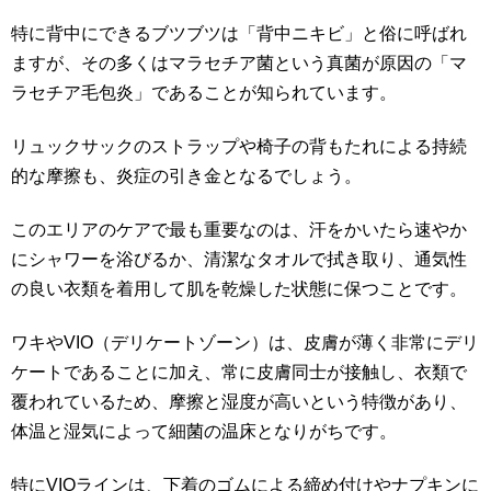
特に背中にできるブツブツは「背中ニキビ」と俗に呼ばれ
ますが、その多くはマラセチア菌という真菌が原因の「マ
ラセチア毛包炎」であることが知られています。
リュックサックのストラップや椅子の背もたれによる持続
的な摩擦も、炎症の引き金となるでしょう。
このエリアのケアで最も重要なのは、汗をかいたら速やか
にシャワーを浴びるか、清潔なタオルで拭き取り、通気性
の良い衣類を着用して肌を乾燥した状態に保つことです。
ワキやVIO（デリケートゾーン）は、皮膚が薄く非常にデリ
ケートであることに加え、常に皮膚同士が接触し、衣類で
覆われているため、摩擦と湿度が高いという特徴があり、
体温と湿気によって細菌の温床となりがちです。
特にVIOラインは、下着のゴムによる締め付けやナプキンに