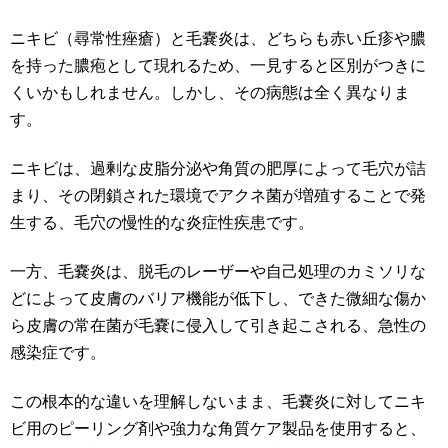
ニキビ（尋常性痤瘡）と毛嚢炎は、どちらも赤い丘疹や膿
を持った膿疱として現れるため、一見すると区別がつきに
くいかもしれません。しかし、その病態は全く異なりま
す。
ニキビは、過剰な皮脂分泌や角質の肥厚によって毛穴が詰
まり、その閉鎖された環境でアクネ菌が増殖することで発
生する、毛穴の慢性的な炎症性疾患です。
一方、毛嚢炎は、脱毛のレーザーや自己処理のカミソリな
どによって皮膚のバリア機能が低下し、できた微細な傷か
ら皮膚の常在菌が毛嚢に侵入して引き起こされる、急性の
感染症です。
この根本的な違いを理解しないまま、毛嚢炎に対してニキ
ビ用のピーリング剤や強力な角質ケア製品を使用すると、