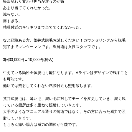
毎回変わり変わり担当が違うのが嫌
あまり当ててくれなかった。
減らない。
痛すぎる。
粘膜付近のキワキワまで当ててくれなかった。
など経験ある方、荒井式脱毛お試しください！カウンセリングから脱毛
完了までマンツーマンです。※施術は女性スタッフです。
3回33,000円→10,000円(税込)
生えている箇所全体脱毛可能になります。Vラインはデザインで残すこと
も可能です。
他店では照射してくれない粘膜付近も照射致します。
荒井式脱毛は、薄い毛、濃い毛に対してモードを変更していき、濃く残
っている箇所は多く重ねて照射していきます。
大手のようなマニュアル通りの施術ではなく、その方に合った威力で照
射していきます。
もちろん痛い場合は威力の調節が可能です。