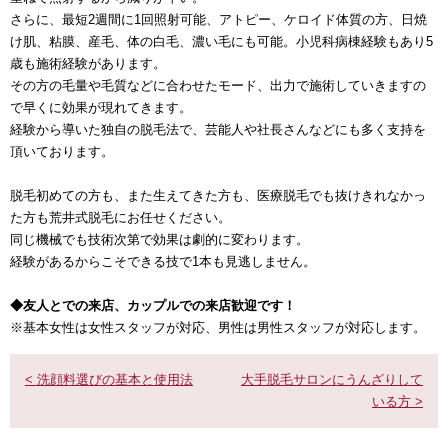
さらに、最短2週間に1回照射可能、アトピー、ケロイド体質の方、日焼
け肌、粘膜、産毛、体の白毛、濃い毛にも可能。小児科病棟経験もあり5
歳も施術経験があります。
その方の毛量や毛質などに合わせたモード、出力で施術していきますの
で早くに効果が現れてきます。
経験から導いた独自の脱毛法で、芸能人や社長さんなどにも多く支持を
頂いております。
脱毛初めての方も、また生えてきた方も、医療脱毛でも抜けきれなかっ
た方も荒井式脱毛にお任せください。
同じ機械でも技術次第で効果は劇的に変わります。
経験があるからこそできる技で1本も見逃しません。
◆友人とでの来店、カップルでの来店歓迎です！
※基本女性は女性スタッフが対応、男性は男性スタッフが対応します。
< 洗顔料選びの基本と使用法
大手脱毛サロンにうんざりして
いる方 >