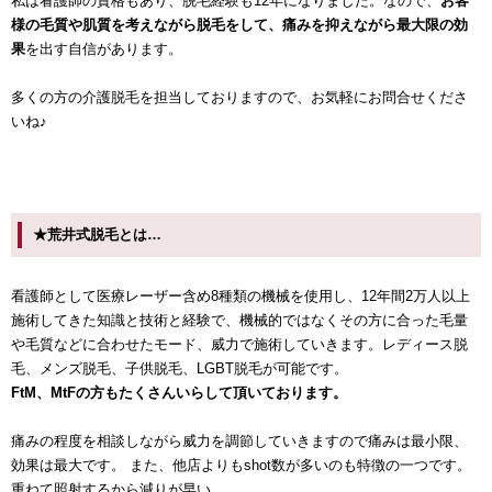
私は看護師の資格もあり、脱毛経験も12年になりました。なので、
お客
様の毛質や肌質を考えながら脱毛をして、痛みを抑えながら最大限の効
果
を出す自信があります。
多くの方の介護脱毛を担当しておりますので、お気軽にお問合せくださ
いね♪
★荒井式脱毛とは…
看護師として医療レーザー含め8種類の機械を使用し、12年間2万人以上
施術してきた知識と技術と経験で、機械的ではなくその方に合った毛量
や毛質などに合わせたモード、威力で施術していきます。レディース脱
毛、メンズ脱毛、子供脱毛、LGBT脱毛が可能です。
FtM、MtFの方もたくさんいらして頂いております。
痛みの程度を相談しながら威力を調節していきますので痛みは最小限、
効果は最大です。 また、他店よりもshot数が多いのも特徴の一つです。
重ねて照射するから減りが早い。