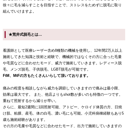
徐々に毛を減らすことを目指すことで、ストレスをためずに脱毛に取り
組んでいけますよ。
★荒井式脱毛とは…
看護師として医療レーザー含め8種類の機械を使用し、12年間2万人以上
施術してきた知識と技術と経験で、機械的ではなくその方に合った毛量
や毛質などに合わせたモード、威力で施術していきます。レディース脱
毛、メンズ脱毛、子供脱毛、LGBT脱毛が可能です。
FtM、MtFの方もたくさんいらして頂いております。
痛みの程度を相談しながら威力を調節していきますので痛みは最小限、
効果は最大です。 また、他店よりもshot数が多いのも特徴の一つです。
重ねて照射するから減りが早い。
さらに、最短2週間に1回照射可能、アトピー、ケロイド体質の方、日焼
け肌、粘膜、産毛、体の白毛、濃い毛にも可能。小児科病棟経験もあり5
歳も施術経験があります。
その方の毛量や毛質などに合わせたモード、出力で施術していきますの