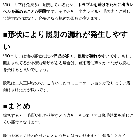
VIOエリアは免疫系に近接しているため、
トラブルを避けるために出力レ
ベルを高めることが困難
です。そのため、出力レベルが毛の太さに対し
て適切なではなく、必要となる施術の回数が増えます。
■形状により照射の漏れが発生しやす
い
VIOエリアは他の部位に比べ
凹凸が多く、照射が漏れやすいです
。もし、
照射されてるか不安な場所がある場合は、施術者に声をかけながら脱毛
を受けると良いでしょう。
脱毛は二人三脚なので、こういったコミュニケーションが取りにくい店
舗はさけた方が良いです。
■まとめ
総括すると、毛質や肌の状態なども含め、VIOエリアは脱毛効果を感じに
くい部位となります。
脱毛を素早く終わらせたいという思いは分かりますが、焦ることなく、