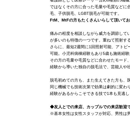
看護師として医療レーザー含め8種類の機械
ではなくその方に合った毛量や毛質などに
毛、子供脱毛、LGBT脱毛が可能です。
FtM、MtFの方もたくさんいらして頂いて
痛みの程度を相談しながら威力を調節してい
が多いのも特徴の一つです。重ねて照射す
さらに、最短2週間に1回照射可能、アトピ
可能。小児科病棟経験もあり5歳も施術経験
その方の毛量や毛質などに合わせたモード
経験から導いた独自の脱毛法で、芸能人や
脱毛初めての方も、また生えてきた方も、
同じ機械でも技術次第で効果は劇的に変わ
経験があるからこそできる技で1本も見逃し
◆友人とでの来店、カップルでの来店歓迎
※基本女性は女性スタッフが対応、男性は