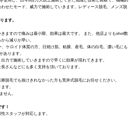
を使用し、12年間2万人以上施術してきた知識と技術と経験で、機械的
合わせたモード、威力で施術していきます。レディース脱毛、メンズ脱
おります。
きますので痛みは最小限、効果は最大です。 また、他店よりもshot数
るから減りが早い。
ー、ケロイド体質の方、日焼け肌、粘膜、産毛、体の白毛、濃い毛にも
があります。
、出力で施術していきますので早くに効果が現れてきます。
社長さんなどにも多く支持を頂いております。
医療脱毛でも抜けきれなかった方も荒井式脱毛にお任せください。
ります。
ません。
です！
男性スタッフが対応します。