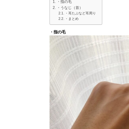
・指の毛
・うなじ（首）
・耳たぶなど耳周り
・まとめ
・指の毛