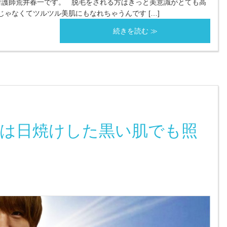
護師荒井春一です。 脱毛をされる方はきっと美意識がとても高
ゃなくてツルツル美肌にもなれちゃうんです […]
続きを読む ≫
は日焼けした黒い肌でも照