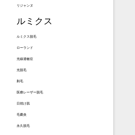
リジャンヌ
ルミクス
ルミクス脱毛
ローランド
光線過敏症
光脱毛
剃毛
医療レーザー脱毛
日焼け肌
毛嚢炎
永久脱毛