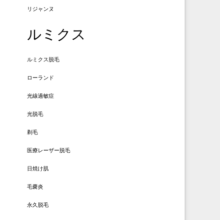
リジャンヌ
ルミクス
ルミクス脱毛
ローランド
光線過敏症
光脱毛
剃毛
医療レーザー脱毛
日焼け肌
毛嚢炎
永久脱毛