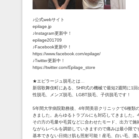
♪公式webサイト
epilage.jp
♪Instagram更新中！
epilage201709
♪Facebook更新中！
https://www.facebook.com/epilage/
♪Twitter更新中！
https://twitter.com/Epilage_store
★エピラージュ脱毛とは…
新宿歌舞伎町にある、SHR式の機械で最短2週間に1
性脱毛、メンズ脱毛、LGBT脱毛、子供脱毛です！
5年間大学病院勤務後、4年間美容クリニックで6種類の
きました。あらゆるトラブルにも対応してきました。
その方の毛量や毛質などに合わせたモード、出力で施
ながらレベルを調節していきますので痛みは最小限で
基本できない日焼け肌も照射可能！産毛、白い毛、濃