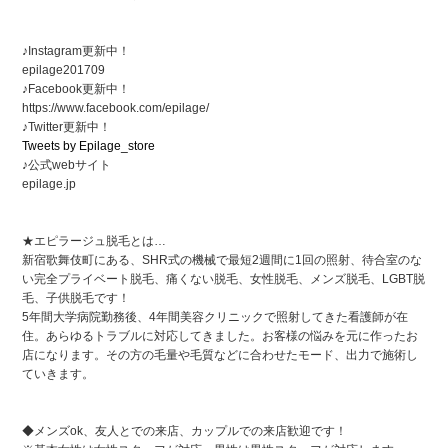
♪Instagram更新中！
epilage201709
♪Facebook更新中！
https://www.facebook.com/epilage/
♪Twitter更新中！
Tweets by Epilage_store
♪公式webサイト
epilage.jp
★エピラージュ脱毛とは…
新宿歌舞伎町にある、SHR式の機械で最短2週間に1回の照射、待合室のな
い完全プライベート脱毛、痛くない脱毛、女性脱毛、メンズ脱毛、LGBT脱
毛、子供脱毛です！
5年間大学病院勤務後、4年間美容クリニックで照射してきた看護師が在
住。あらゆるトラブルに対応してきました。お客様の悩みを元に作ったお
店になります。その方の毛量や毛質などに合わせたモード、出力で施術し
ていきます。
◆メンズok、友人とでの来店、カップルでの来店歓迎です！